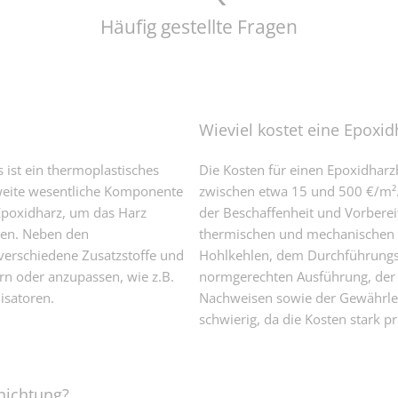
Häufig gestellte Fragen
Wieviel kostet eine Epoxi
 ist ein thermoplastisches
Die Kosten für einen Epoxidharz
zweite wesentliche Komponente
zwischen etwa 15 und 500 €/m².
Epoxidharz, um das Harz
der Beschaffenheit und Vorbere
hren. Neben den
thermischen und mechanischen 
erschiedene Zusatzstoffe und
Hohlkehlen, dem Durchführungsz
ern oder anzupassen, wie z.B.
normgerechten Ausführung, der 
isatoren.
Nachweisen sowie der Gewährle
schwierig, da die Kosten stark p
hichtung?