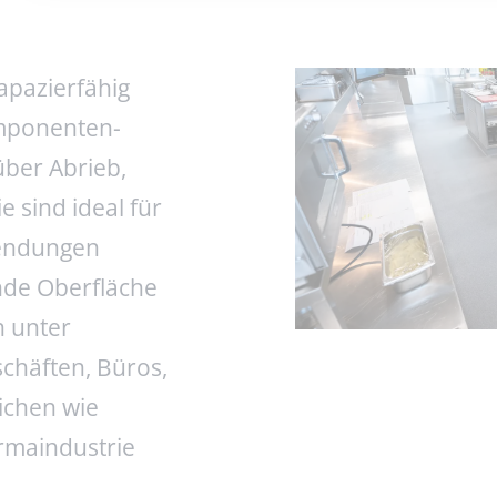
apazierfähig
omponenten-
über Abrieb,
e sind ideal für
wendungen
gende Oberfläche
 unter
chäften, Büros,
ichen wie
rmaindustrie