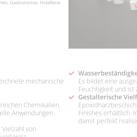
hen, Gastronomie, Hotellerie
Wasserbeständigke
zeichnete mechanische
Es bildet eine ausg
Feuchtigkeit und is
Gestalterische Vielf
lreichen Chemikalien.
Epoxidharzbeschicht
rielle Anwendungen.
Finishes erhältlich. 
damit perfekt realis
 Vielzahl von
 und Holz.