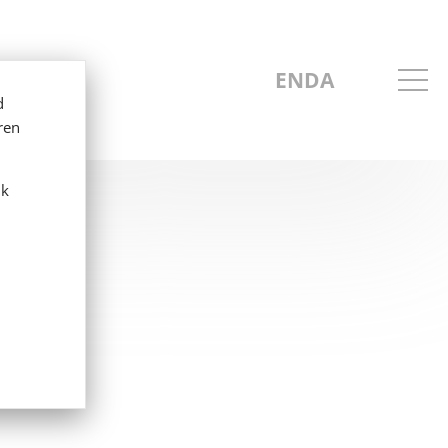
EN
DA
d
ren
ik
ngen